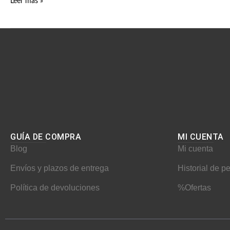
Leer más »
GUÍA DE COMPRA
MI CUENTA​
Blog
Mi cuenta
Envíos y plazos de entrega
Historial de p
Política de devoluciones
%Ofertas