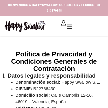
Ir
BIENVENIDOS A HAPPYSWALLOW. CONSULTAS Y PEDIDOS +34
al
613379398‬
contenido
Política de Privacidad y
Condiciones Generales de
Contratación
I. Datos legales y responsabilidad
Denominación social:
Happy Swallow S.L.
CIF/NIF:
B22766430
Domicilio social:
Calle Cambrils 12-16,
46019 – Valencia, España