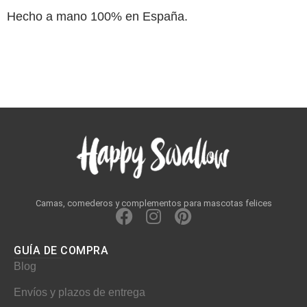
Hecho a mano 100% en España.
Camas, comederos y complementos para mascotas felices
F
I
P
a
n
i
c
s
n
GUÍA DE COMPRA
e
t
t
Blog
b
a
e
Envíos y plazos de entrega
o
g
r