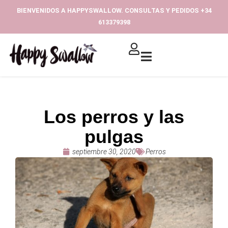
Ir
BIENVENIDOS A HAPPYSWALLOW. CONSULTAS Y PEDIDOS +34
al
613379398‬
contenido
Los perros y las
pulgas
septiembre 30, 2020
Perros