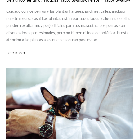
Deja un comentario
/
Noticias Happy Swallow
,
Perros
/
Happy Swallow
Cuidado con los perros y las plantas Parques, jardines, calles, ¡incluso
nuestra propia casa! Las plantas están por todos lados y algunas de ellas
pueden resultar muy perjudiciales para tus mascotas. Los perros son
olisqueadores profesionales, pero no tienen ni idea de botánica. Presta
atención a las plantas a las que se acercan para evitar
Leer más »
¿Cómo
perciben
los
perros
el
paso
del
tiempo?