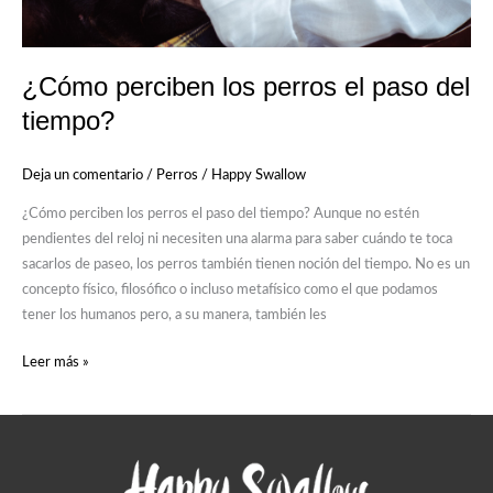
¿Cómo perciben los perros el paso del
tiempo?
Deja un comentario
/
Perros
/
Happy Swallow
¿Cómo perciben los perros el paso del tiempo? Aunque no estén
pendientes del reloj ni necesiten una alarma para saber cuándo te toca
sacarlos de paseo, los perros también tienen noción del tiempo. No es un
concepto físico, filosófico o incluso metafísico como el que podamos
tener los humanos pero, a su manera, también les
Leer más »