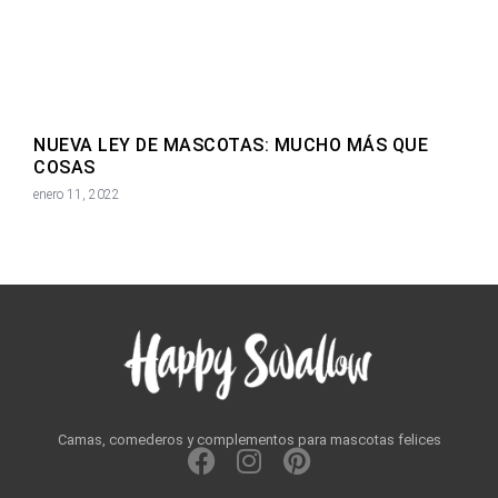
NUEVA LEY DE MASCOTAS: MUCHO MÁS QUE
COSAS
enero 11, 2022
Camas, comederos y complementos para mascotas felices
F
I
P
a
n
i