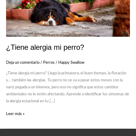
¿Tiene alergia mi perro?
Deja un comentario
/
Perros
/
Happy Swallow
¿Tiene alergia mi perro? Llega la primavera, el buen tiempo, la floración
y… también las alergias. Tu perro no se va a pasar estos meses con la
nariz pegada a un kleenex, pero eso no significa que estos cambios
ambientales no le estén afectando. Aprende a identificar los síntomas de
la alergia estacional en tu […]
Leer más »