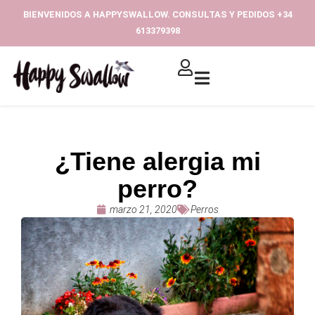
Ir
BIENVENIDOS A HAPPYSWALLOW. CONSULTAS Y PEDIDOS +34
al
613379398‬
contenido
¿Tiene alergia mi
perro?
marzo 21, 2020
Perros