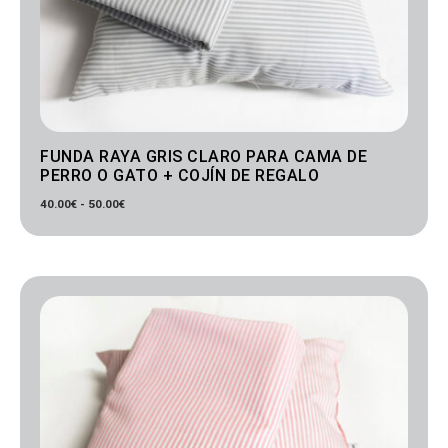
FUNDA RAYA GRIS CLARO PARA CAMA DE
PERRO O GATO + COJÍN DE REGALO
40.00
€
-
50.00
€
Rango
de
precios:
desde
40.00€
hasta
50.00€