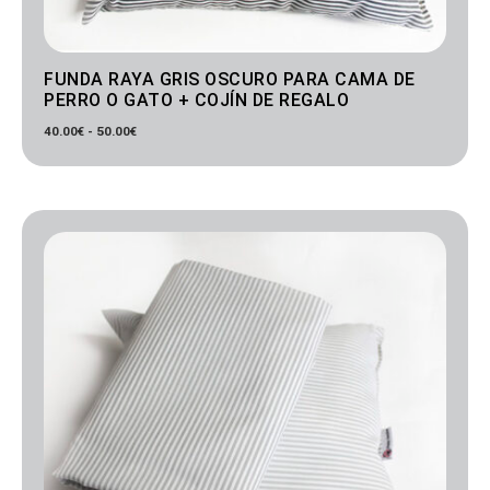
FUNDA RAYA GRIS OSCURO PARA CAMA DE
PERRO O GATO + COJÍN DE REGALO
40.00
€
-
50.00
€
Rango
de
precios:
desde
40.00€
hasta
50.00€