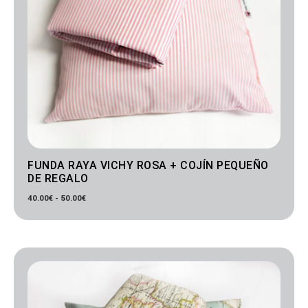
FUNDA RAYA VICHY ROSA + COJÍN PEQUEÑO
DE REGALO
40.00
€
-
50.00
€
Rango
de
precios:
desde
40.00€
hasta