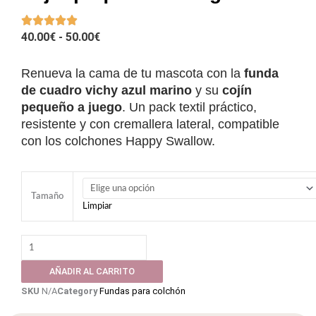
RANGO
40.00
€
-
50.00
€
DE
PRECIOS:
Renueva la cama de tu mascota con la
funda
DESDE
de cuadro vichy azul marino
y su
cojín
40.00€
pequeño a juego
. Un pack textil práctico,
HASTA
resistente y con cremallera lateral, compatible
50.00€
con los colchones Happy Swallow.
Funda
cuadro
Tamaño
Limpiar
vichy
beig
+
cojín
AÑADIR AL CARRITO
pequeño
SKU
N/A
Category
Fundas para colchón
de
regalo