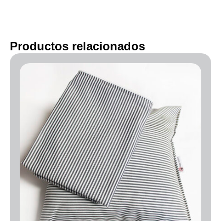
Productos relacionados
Rango
de
precios:
desde
40.00€
hasta
50.00€