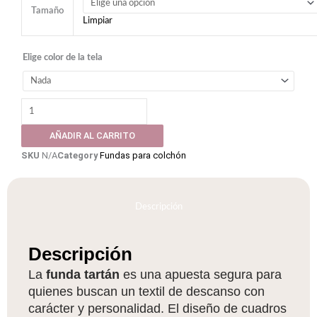
tartán
Tamaño
Limpiar
+
cojín
Elige color de la tela
pequeño
de
regalo
cantidad
AÑADIR AL CARRITO
SKU
N/A
Category
Fundas para colchón
Descripción
Descripción
La
funda tartán
es una apuesta segura para
quienes buscan un textil de descanso con
carácter y personalidad. El diseño de cuadros