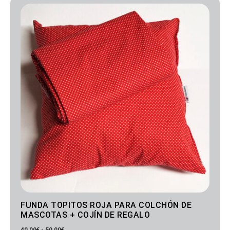
de
precios:
desde
40.00€
hasta
50.00€
FUNDA TOPITOS ROJA PARA COLCHÓN DE
MASCOTAS + COJÍN DE REGALO
40.00
€
-
50.00
€