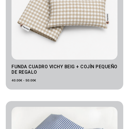
FUNDA CUADRO VICHY BEIG + COJÍN PEQUEÑO
DE REGALO
40.00
€
-
50.00
€
Rango
de
precios:
desde
40.00€
hasta
50.00€