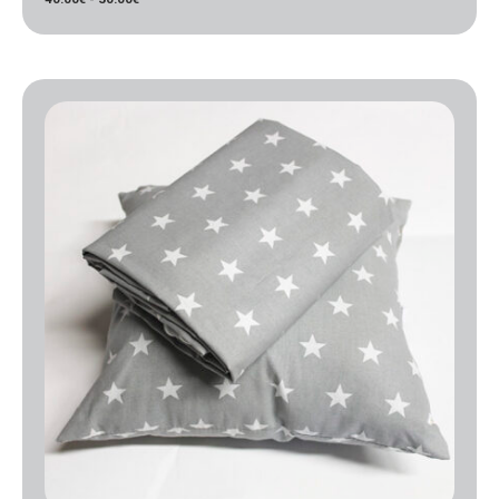
Rango
de
precios:
desde
40.00€
hasta
50.00€