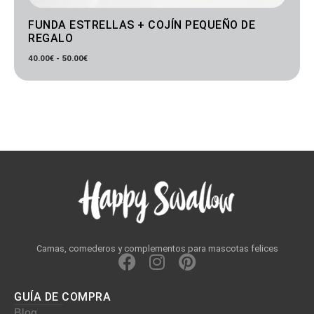
FUNDA ESTRELLAS + COJÍN PEQUEÑO DE
REGALO
40.00
€
-
50.00
€
Camas, comederos y complementos para mascotas felices
F
I
P
a
n
i
c
s
n
GUÍA DE COMPRA
e
t
t
Blog