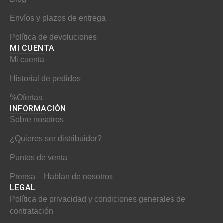
b
a
e
Envíos y plazos de entrega
o
g
r
o
r
e
Política de devoluciones
MI CUENTA​
k
a
s
Mi cuenta
m
t
Historial de pedidos
%Ofertas
INFORMACIÓN​
Sobre nosotros
¿Quieres ser distribuidor?
Puntos de venta
Prensa – Hablan de nosotros
LEGAL
Política de privacidad y condiciones generales de
contratación