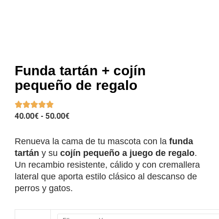
Funda tartán + cojín
pequeño de regalo
RANGO
40.00
€
-
50.00
€
DE
PRECIOS:
Renueva la cama de tu mascota con la
funda
DESDE
tartán
y su
cojín pequeño a juego de regalo
.
40.00€
Un recambio resistente, cálido y con cremallera
HASTA
lateral que aporta estilo clásico al descanso de
50.00€
perros y gatos.
Funda