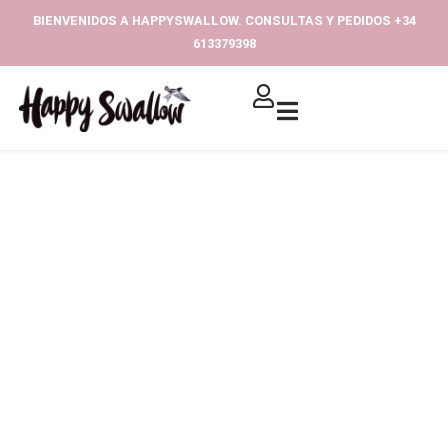
Ir
BIENVENIDOS A HAPPYSWALLOW. CONSULTAS Y PEDIDOS +34
al
613379398‬
contenido