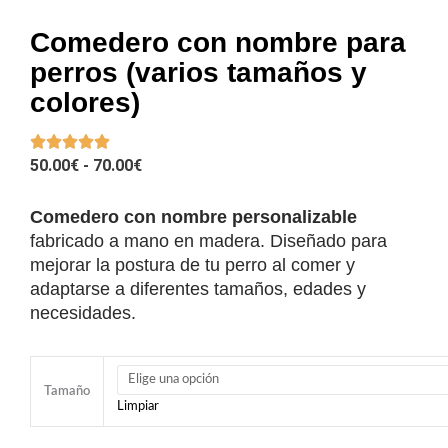
Comedero con nombre para
perros (varios tamaños y
colores)
RANGO
50.00
€
-
70.00
€
DE
PRECIOS:
Comedero con nombre personalizable
DESDE
fabricado a mano en madera. Diseñado para
50.00€
mejorar la postura de tu perro al comer y
HASTA
adaptarse a diferentes tamaños, edades y
70.00€
necesidades.
Comedero
con
Tamaño
Limpiar
nombre
para