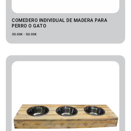
COMEDERO INDIVIDUAL DE MADERA PARA
PERRO O GATO
35.00
€
-
50.00
€
Rango
de
precios:
desde
55.00€
hasta
75.00€