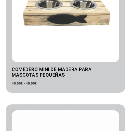
COMEDERO MINI DE MADERA PARA
MASCOTAS PEQUEÑAS
40.00
€
-
45.00
€
Rango
de
precios:
desde
50.00€
hasta
70.00€