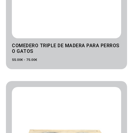
COMEDERO TRIPLE DE MADERA PARA PERROS
O GATOS
55.00
€
-
75.00
€
Rango
de
precios:
desde
40.00€
hasta
45.00€