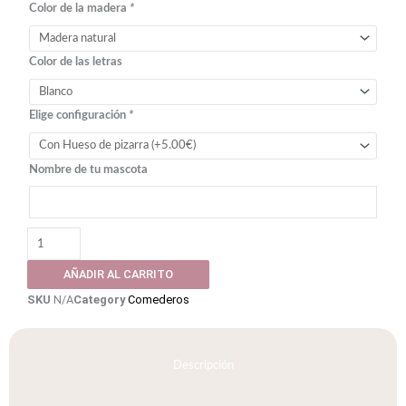
Color de la madera
*
perros
(varios
tamaños
Color de las letras
y
colores)
cantidad
Elige configuración
*
Nombre de tu mascota
AÑADIR AL CARRITO
SKU
N/A
Category
Comederos
Descripción