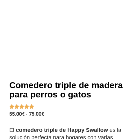
Comedero triple de madera
para perros o gatos
RANGO
55.00
€
-
75.00
€
DE
PRECIOS:
El
comedero triple de Happy Swallow
es la
DESDE
solución perfecta para hogares con varias