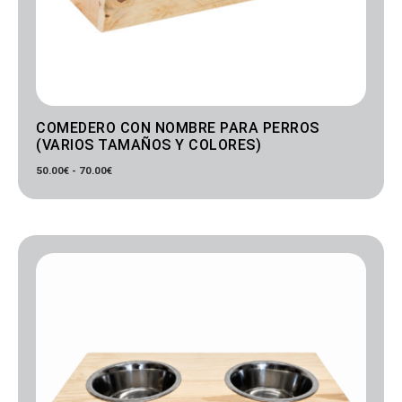
COMEDERO CON NOMBRE PARA PERROS
(VARIOS TAMAÑOS Y COLORES)
50.00
€
-
70.00
€
Rango
de
precios:
desde
50.00€
hasta
70.00€