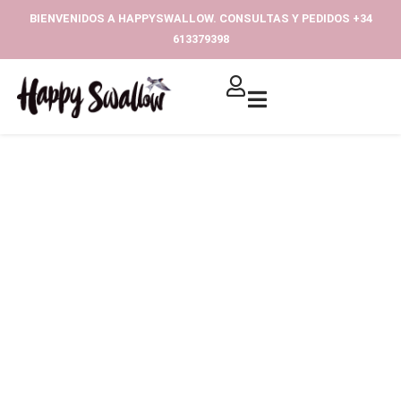
Ir
BIENVENIDOS A HAPPYSWALLOW. CONSULTAS Y PEDIDOS +34
al
613379398‬
contenido