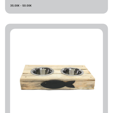
35.00
€
-
50.00
€
Rango
de
precios:
desde
40.00€
hasta
45.00€