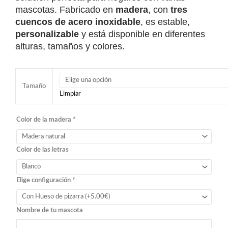
55.00€
mascotas. Fabricado en
madera
, con
tres
HASTA
cuencos de acero inoxidable
, es estable,
75.00€
personalizable
y está disponible en diferentes
alturas, tamaños y colores.
Comedero
triple
Tamaño
Limpiar
de
madera
Color de la madera
*
para
perros
o
Color de las letras
gatos
cantidad
Elige configuración
*
Nombre de tu mascota