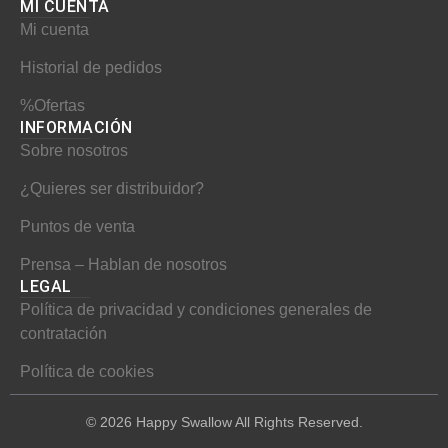
MI CUENTA​
k
a
s
Mi cuenta
m
t
Historial de pedidos
%Ofertas
INFORMACIÓN​
Sobre nosotros
¿Quieres ser distribuidor?
Puntos de venta
Prensa – Hablan de nosotros
LEGAL
Política de privacidad y condiciones generales de
contratación
Política de cookies
© 2026 Happy Swallow All Rights Reserved.