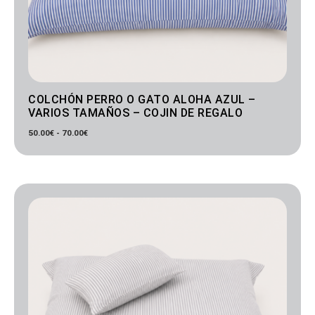
COLCHÓN PERRO O GATO ALOHA AZUL –
VARIOS TAMAÑOS – COJIN DE REGALO
50.00
€
-
70.00
€
Rango
de
precios:
desde
50.00€
hasta
70.00€