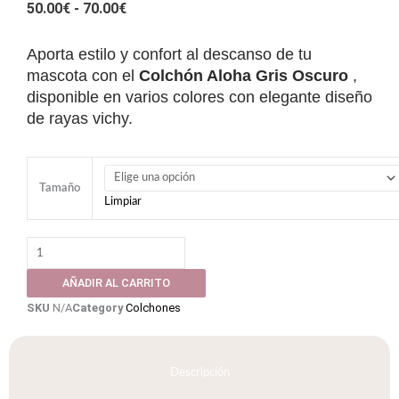
RANGO
50.00
€
-
70.00
€
DE
PRECIOS:
Aporta estilo y confort al descanso de tu
DESDE
mascota con el
Colchón Aloha Gris Oscuro
,
50.00€
disponible en varios colores con elegante diseño
HASTA
de rayas vichy.
70.00€
Colchón
Perro
Tamaño
Limpiar
-
Gato
Aloha
Gris
AÑADIR AL CARRITO
Oscuro
SKU
N/A
Category
Colchones
-
Varios
tamaños
-
Descripción
Cojin