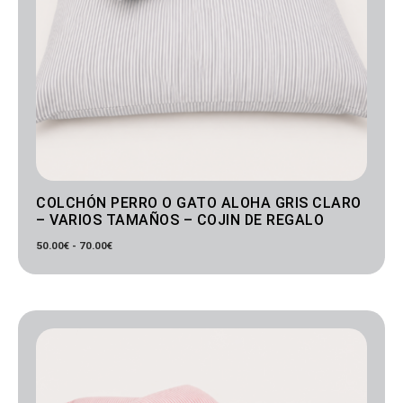
COLCHÓN PERRO O GATO ALOHA GRIS CLARO
– VARIOS TAMAÑOS – COJIN DE REGALO
50.00
€
-
70.00
€
Rango
de
precios:
desde
50.00€
hasta
70.00€