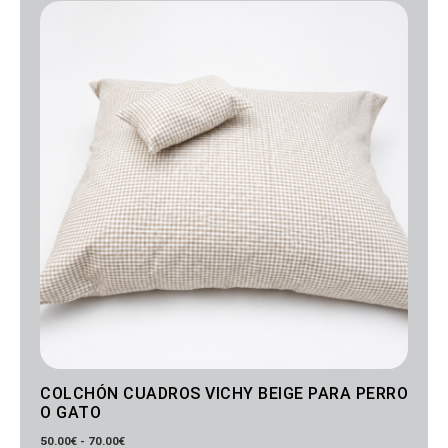
de
precios:
desde
50.00€
hasta
70.00€
COLCHÓN CUADROS VICHY BEIGE PARA PERRO
O GATO
50.00
€
-
70.00
€