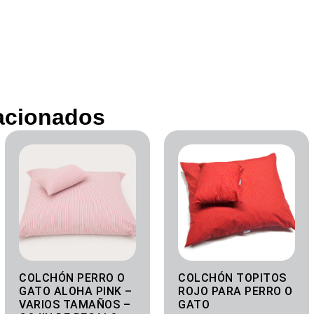
acionados
Rango
Rango
de
de
precios:
precios:
desde
desde
50.00€
50.00€
hasta
hasta
70.00€
70.00€
COLCHÓN PERRO O
COLCHÓN TOPITOS
GATO ALOHA PINK –
ROJO PARA PERRO O
VARIOS TAMAÑOS –
GATO