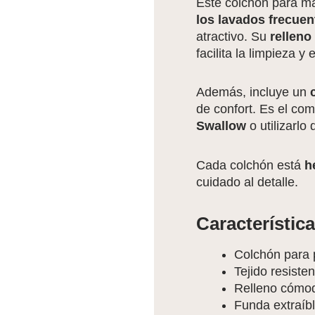
Este colchón para m
los lavados frecuen
atractivo. Su
relleno
facilita la limpieza y
Además, incluye un
de confort. Es el co
Swallow
o utilizarlo
Cada colchón está
h
cuidado al detalle.
Característica
Colchón para 
Tejido resisten
Relleno cómod
Funda extraíbl