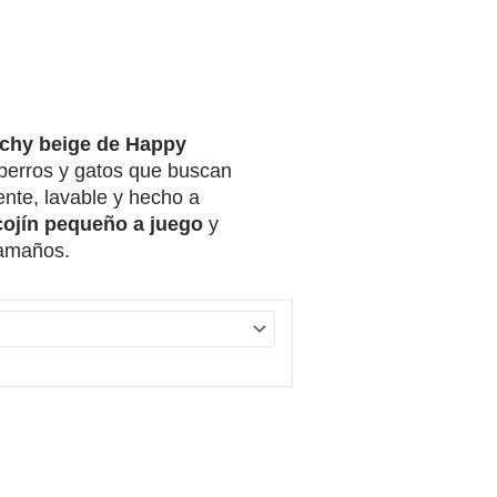
S:
ichy beige de Happy
perros y gatos que buscan
ente, lavable y hecho a
cojín pequeño a juego
y
tamaños.