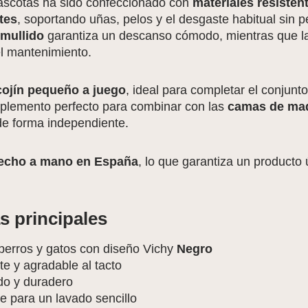
ascotas ha sido confeccionado con
materiales resistent
tes
, soportando uñas, pelos y el desgaste habitual sin p
 mullido
garantiza un descanso cómodo, mientras que l
 el mantenimiento.
cojín pequeño a juego
, ideal para completar el conjunto
mplemento perfecto para combinar con las
camas de ma
 de forma independiente.
echo a mano en España
, lo que garantiza un producto 
s principales
perros y gatos con diseño Vichy
Negro
te y agradable al tacto
o y duradero
e para un lavado sencillo