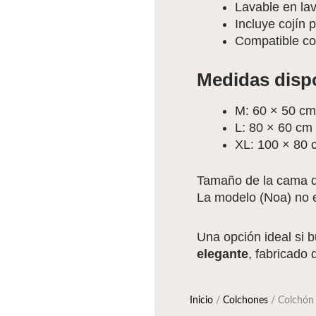
Lavable en lav
Incluye cojín
Compatible c
Medidas disp
M: 60 × 50 cm
L: 80 × 60 cm
XL: 100 × 80 
Tamaño de la cama de
La modelo (Noa) no e
Una opción ideal si 
elegante
, fabricado 
Inicio
/
Colchones
/ Colchón 