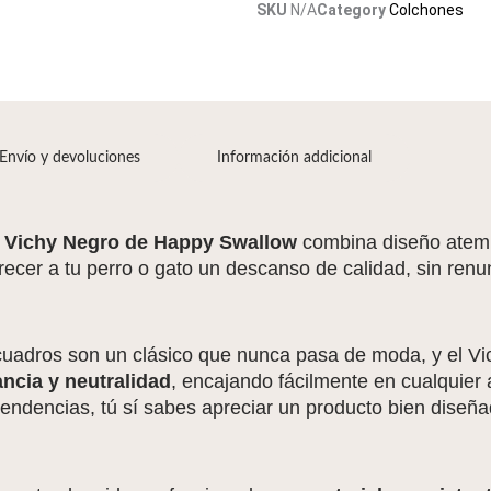
SKU
N/A
Category
Colchones
gato
-
Varios
Tamaños
cantidad
Envío y devoluciones
Información addicional
 Vichy Negro de Happy Swallow
combina diseño atempo
recer a tu perro o gato un descanso de calidad, sin renunc
uadros son un clásico que nunca pasa de moda, y el Vi
ancia y neutralidad
, encajando fácilmente en cualquier
tendencias, tú sí sabes apreciar un producto bien diseñ