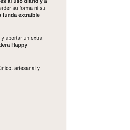
es al uso diario y a
erder su forma ni su
a
funda extraíble
 y aportar un extra
dera Happy
único, artesanal y