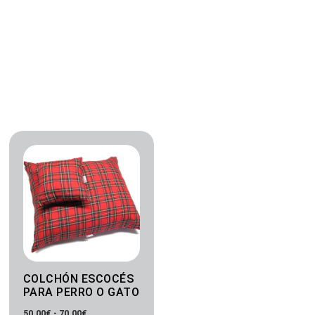
Rango
de
precios:
desde
50.00€
hasta
70.00€
COLCHÓN ESCOCÉS
PARA PERRO O GATO
50.00
€
-
70.00
€