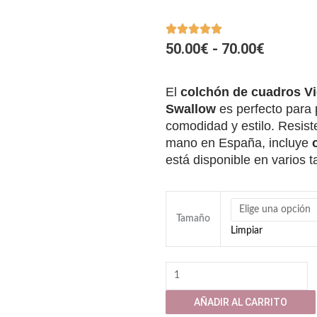
RANGO
50.00
€
-
70.00
€
DE
PRECIO
El
colchón de cuadros V
DESDE
Swallow
es perfecto para 
comodidad y estilo. Resist
50.00€
mano en España, incluye
HASTA
está disponible en varios 
70.00€
Colchón
Cuadros
Tamaño
Limpiar
Vichy
Negro
para
perro
AÑADIR AL CARRITO
o