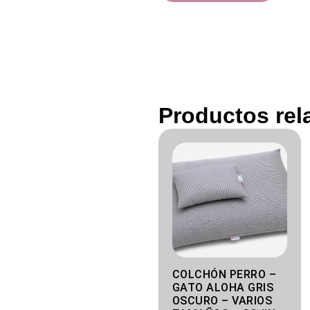
Productos rel
Rango
de
precios:
desde
50.00€
hasta
70.00€
COLCHÓN PERRO –
GATO ALOHA GRIS
OSCURO – VARIOS