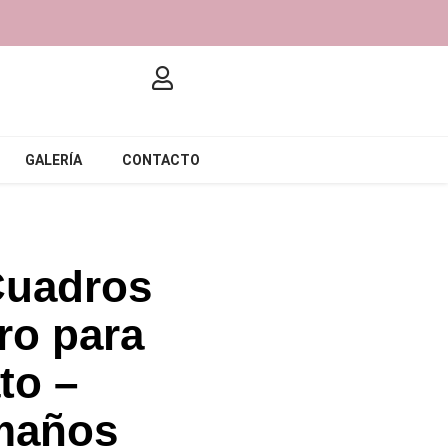
GALERÍA
CONTACTO
Cuadros
ro para
to –
maños