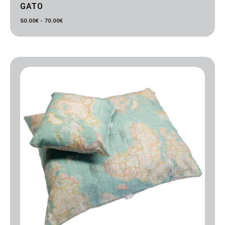
GATO
50.00
€
-
70.00
€
Rango
de
precios:
desde
50.00€
hasta
70.00€