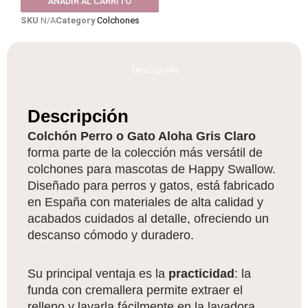
AÑADIR AL CARRITO
Claro
SKU
N/A
Category
Colchones
-
Varios
tamaños
-
Descripción
Cojin
de
Descripción
regalo
cantidad
Colchón Perro o Gato Aloha Gris Claro
forma parte de la colección más versátil de
colchones para mascotas de Happy Swallow.
Diseñado para perros y gatos, está fabricado
en España con materiales de alta calidad y
acabados cuidados al detalle, ofreciendo un
descanso cómodo y duradero.
Su principal ventaja es la
practicidad
: la
funda con cremallera permite extraer el
relleno y lavarla fácilmente en la lavadora,