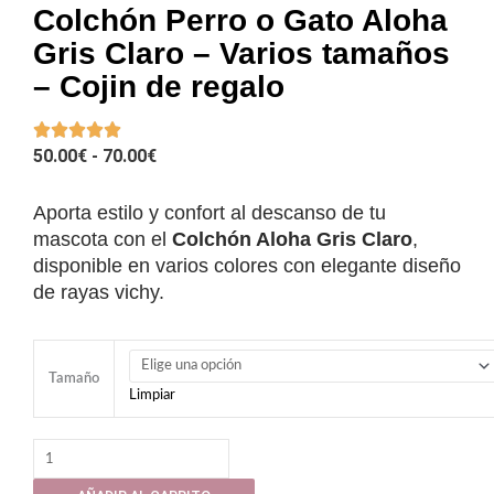
Colchón Perro o Gato Aloha
Gris Claro – Varios tamaños
– Cojin de regalo
RANGO
50.00
€
-
70.00
€
DE
PRECIOS:
Aporta estilo y confort al descanso de tu
DESDE
mascota con el
Colchón Aloha Gris Claro
,
50.00€
disponible en varios colores con elegante diseño
HASTA
de rayas vichy.
70.00€
Colchón
Perro
Tamaño
Limpiar
o
Gato
Aloha
Gris