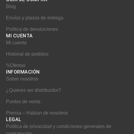
e
t
t
Blog
b
a
e
Envíos y plazos de entrega
o
g
r
o
r
e
Política de devoluciones
MI CUENTA​
k
a
s
Mi cuenta
m
t
Historial de pedidos
%Ofertas
INFORMACIÓN​
Sobre nosotros
¿Quieres ser distribuidor?
Puntos de venta
Prensa – Hablan de nosotros
LEGAL
Política de privacidad y condiciones generales de
contratación