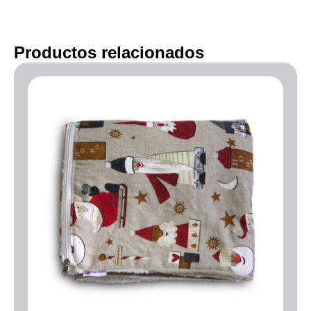
Productos relacionados
Rango
de
precios:
desde
45.00€
hasta
55.00€