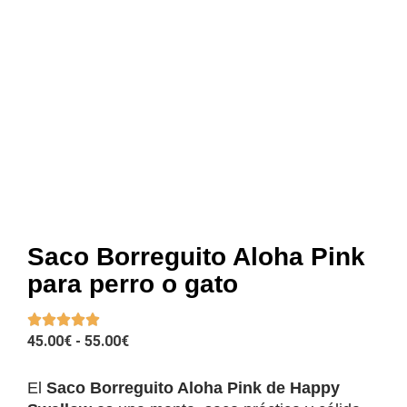
Saco Borreguito Aloha Pink
para perro o gato
RANGO
45.00
€
-
55.00
€
DE
PRECIOS:
El
Saco Borreguito Aloha Pink de Happy
DESDE