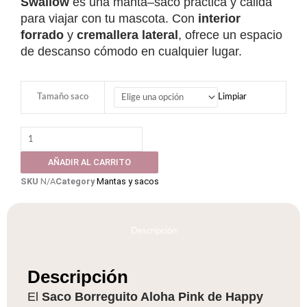
Swallow
es una manta–saco práctica y cálida
45.00€
para viajar con tu mascota. Con
interior
HASTA
forrado
y
cremallera lateral
, ofrece un espacio
55.00€
de descanso cómodo en cualquier lugar.
Saco
Tamaño saco
Limpiar
Borreguito
Aloha
Pink
para
AÑADIR AL CARRITO
perro
SKU
N/A
Category
Mantas y sacos
o
gato
cantidad
Descripción
Descripción
El
Saco Borreguito Aloha Pink de Happy