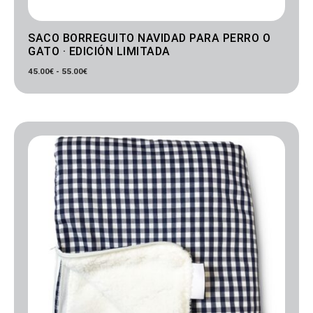
SACO BORREGUITO NAVIDAD PARA PERRO O
GATO · EDICIÓN LIMITADA
45.00
€
-
55.00
€
Rango
de
precios:
desde
45.00€
hasta
55.00€