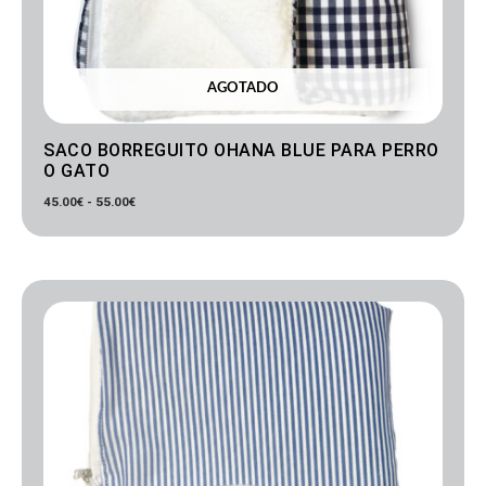
AGOTADO
SACO BORREGUITO OHANA BLUE PARA PERRO
O GATO
45.00
€
-
55.00
€
Rango
de
precios:
desde
45.00€
hasta
55.00€