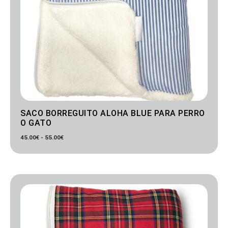
SACO BORREGUITO ALOHA BLUE PARA PERRO
O GATO
45.00
€
-
55.00
€
Rango
de
precios:
desde
45.00€
hasta
55.00€