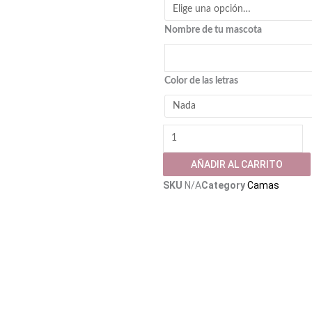
Edición
Nombre de tu mascota
Limitada
cantidad
Color de las letras
AÑADIR AL CARRITO
SKU
N/A
Category
Camas