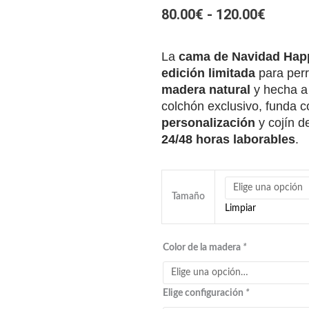
RANG
80.00
€
-
120.00
€
DE
PRECI
La
cama de Navidad Hap
DESDE
edición limitada
para perr
madera natural
y hecha a
80.00€
colchón exclusivo, funda c
HAST
personalización
y cojín d
120.00
24/48 horas laborables
.
Cama
de
Tamaño
Limpiar
Navidad
para
Color de la madera
*
perro
o
gato
Elige configuración
*
·