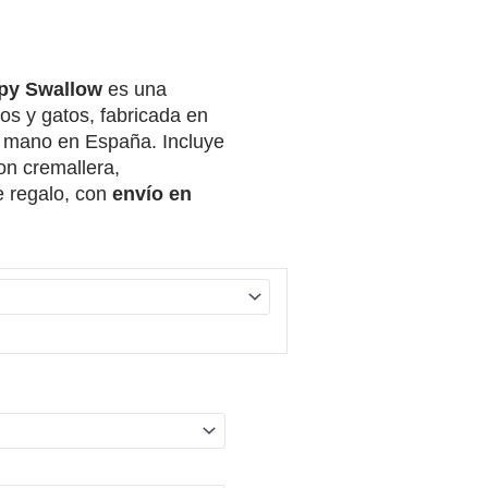
O
OS:
py Swallow
es una
os y gatos, fabricada en
 mano en España. Incluye
on cremallera,
A
e regalo, con
envío en
€