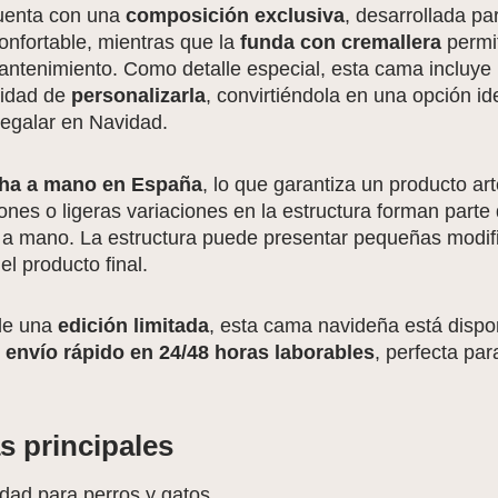
cuenta con una
composición exclusiva
, desarrollada pa
onfortable, mientras que la
funda con cremallera
permit
antenimiento. Como detalle especial, esta cama incluye
lidad de
personalizarla
, convirtiéndola en una opción id
egalar en Navidad.
ha a mano en España
, lo que garantiza un producto ar
nes o ligeras variaciones en la estructura forman parte 
o a mano. La estructura puede presentar pequeñas modif
el producto final.
 de una
edición limitada
, esta cama navideña está dispo
n
envío rápido en 24/48 horas laborables
, perfecta pa
s principales
ad para perros y gatos