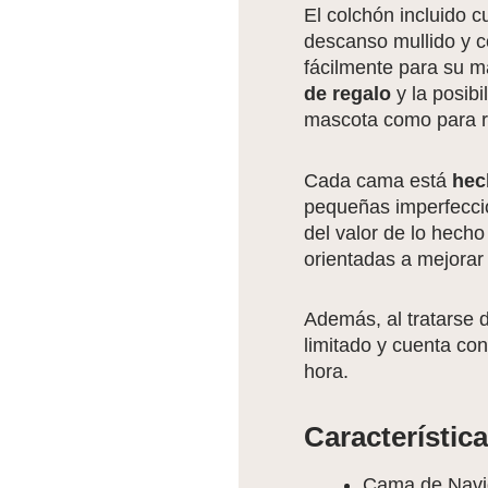
El colchón incluido 
descanso mullido y c
fácilmente para su m
de regalo
y la posibi
mascota como para r
Cada cama está
hec
pequeñas imperfeccio
del valor de lo hech
orientadas a mejorar 
Además, al tratarse
limitado y cuenta co
hora.
Característica
Cama de Navid