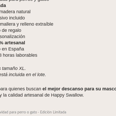
ada
 madera natural
ivo incluido
allera y relleno extraíble
 de regalo
sonalización
% artesanal
 en España
8 horas laborables
s tamaño XL.
tá incluida en el lote.
ara quienes buscan
el mejor descanso para su masc
y la calidad artesanal de Happy Swallow.
dad para perro o gato · Edición Limitada