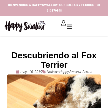
Ir
BIENVENIDOS A HAPPYSWALLOW. CONSULTAS Y PEDIDOS +34
al
613379398‬
contenido
Descubriendo al Fox
Terrier
mayo 16, 2019
Noticias Happy Swallow
,
Perros