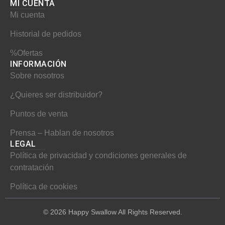
MI CUENTA​
k
a
s
Mi cuenta
m
t
Historial de pedidos
%Ofertas
INFORMACIÓN​
Sobre nosotros
¿Quieres ser distribuidor?
Puntos de venta
Prensa – Hablan de nosotros
LEGAL
Política de privacidad y condiciones generales de
contratación
Política de cookies
© 2026 Happy Swallow All Rights Reserved.