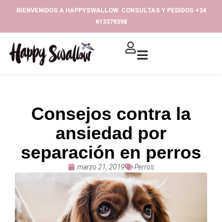
Ir
BIENVENIDOS A HAPPYSWALLOW. CONSULTAS Y PEDIDOS +34
al
613379398‬
contenido
Consejos contra la
ansiedad por
separación en perros
marzo 21, 2019
Perros