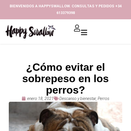
Ir
BIENVENIDOS A HAPPYSWALLOW. CONSULTAS Y PEDIDOS +34
al
613379398‬
contenido
¿Cómo evitar el
sobrepeso en los
perros?
enero 18, 2021
Descanso y bienestar
,
Perros