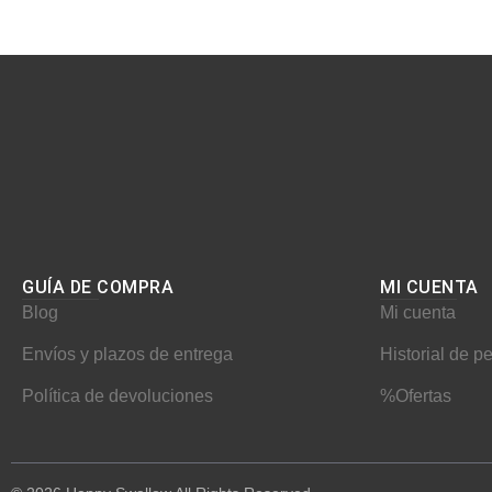
GUÍA DE COMPRA
MI CUENTA​
Blog
Mi cuenta
Envíos y plazos de entrega
Historial de p
Política de devoluciones
%Ofertas