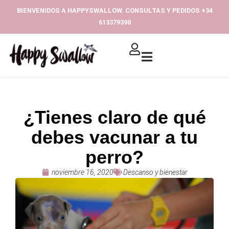
Ir
BIENVENIDOS A HAPPYSWALLOW. CONSULTAS Y PEDIDOS +34
al
613379398‬
contenido
¿Tienes claro de qué
debes vacunar a tu
perro?
noviembre 16, 2020
Descanso y bienestar