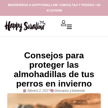
Ir
BIENVENIDOS A HAPPYSWALLOW. CONSULTAS Y PEDIDOS +34
al
613379398‬
contenido
Consejos para
proteger las
almohadillas de tus
perros en invierno
febrero 2, 2021
Descanso y bienestar