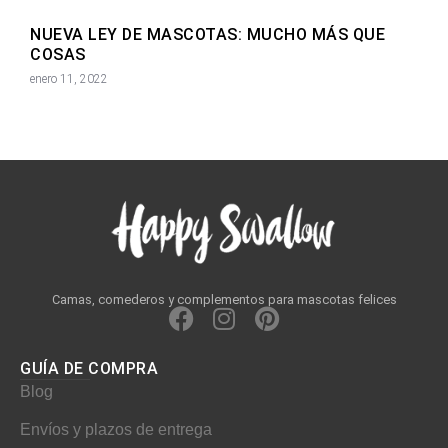
NUEVA LEY DE MASCOTAS: MUCHO MÁS QUE
COSAS
enero 11, 2022
Camas, comederos y complementos para mascotas felices
F
I
P
a
n
i
c
s
n
GUÍA DE COMPRA
e
t
t
Blog
b
a
e
Envíos y plazos de entrega
o
g
r