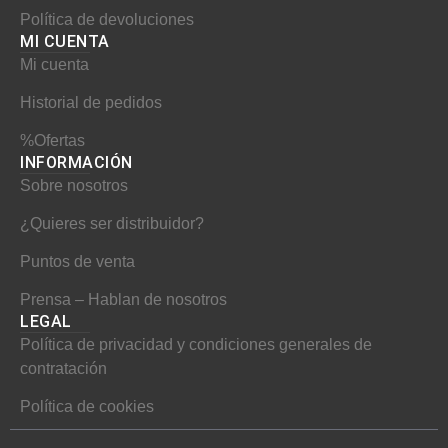
o
r
e
Política de devoluciones
MI CUENTA​
k
a
s
Mi cuenta
m
t
Historial de pedidos
%Ofertas
INFORMACIÓN​
Sobre nosotros
¿Quieres ser distribuidor?
Puntos de venta
Prensa – Hablan de nosotros
LEGAL
Política de privacidad y condiciones generales de
contratación
Política de cookies